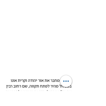
קו 77 -
 מחבר את אור יהודה וקרית אונו 
במסלול מהיר לפתח תקווה, שם רחוב רבין 
עם נת"צ שפועל. הקו גם מאפשר לחבר את 
מרכז העיר לקו האדום ולקו הסגול של 
הרכבת הקלה ולהגיע לרוב אזורי התעסוקה 