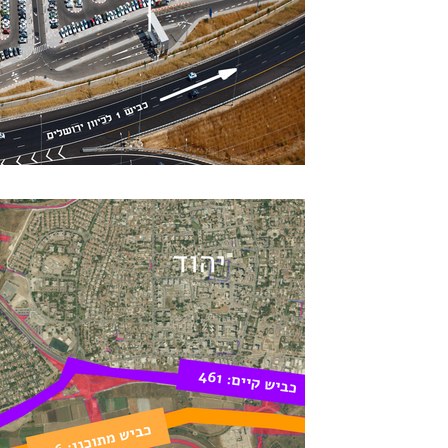
אלון סיגלר
2 בדצמ׳ 2023
זמן קריאה 14 דקות
פרמידה שמסרבת להתהפך
כביש 46 - הכביש ש
והולך לעלות לנו 2 מיליארד ש"ח
הכביש שמתקדם על אוטמט ומתעלם מעו